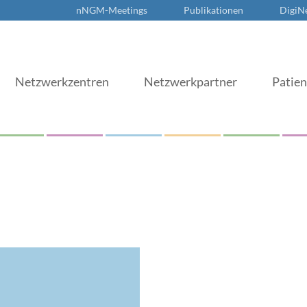
nNGM-Meetings
Publikationen
DigiN
Netzwerkzentren
Netzwerkpartner
Patie