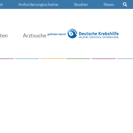
et
Anforderungsscheine
Studien
News
nten
Arztsuche