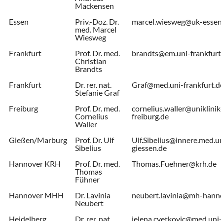
Mackensen
Essen
Priv.-Doz. Dr.
marcel.wiesweg@uk-essen
med. Marcel
Wiesweg
Frankfurt
Prof. Dr. med.
brandts@em.uni-frankfurt
Christian
Brandts
Frankfurt
Dr. rer. nat.
Graf@med.uni-frankfurt.d
Stefanie Graf
Freiburg
Prof. Dr. med.
cornelius.waller@uniklinik
Cornelius
freiburg.de
Waller
Gießen/Marburg
Prof. Dr. Ulf
Ulf.Sibelius@innere.med.u
Sibelius
giessen.de
Hannover KRH
Prof. Dr. med.
Thomas.Fuehner@krh.de
Thomas
Fühner
Hannover MHH
Dr. Lavinia
neubert.lavinia@mh-hann
Neubert
Heidelberg
Dr. rer. nat.
jelena.cvetkovic@med.uni