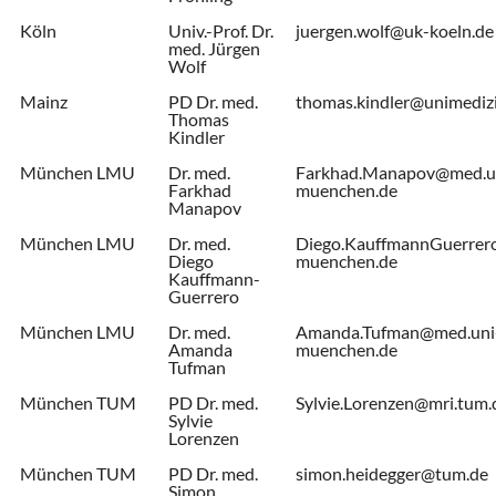
Köln
Univ.-Prof. Dr.
juergen.wolf@uk-koeln.de
med. Jürgen
Wolf
Mainz
PD Dr. med.
thomas.kindler@unimediz
Thomas
Kindler
München LMU
Dr. med.
Farkhad.Manapov@med.u
Farkhad
muenchen.de
Manapov
München LMU
Dr. med.
Diego.KauffmannGuerrer
Diego
muenchen.de
Kauffmann-
Guerrero
München LMU
Dr. med.
Amanda.Tufman@med.uni
Amanda
muenchen.de
Tufman
München TUM
PD Dr. med.
Sylvie.Lorenzen@mri.tum.
Sylvie
Lorenzen
München TUM
PD Dr. med.
simon.heidegger@tum.de
Simon