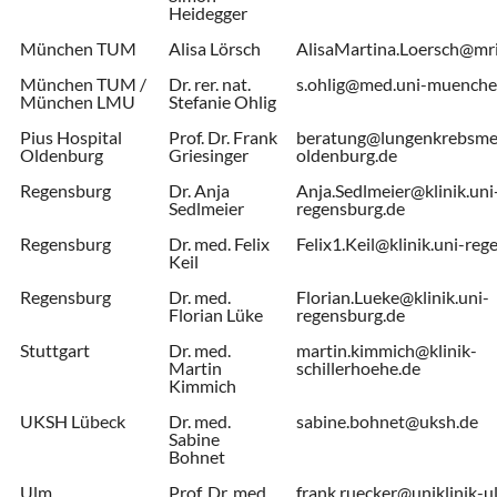
Heidegger
München TUM
Alisa Lörsch
AlisaMartina.Loersch@mr
München TUM /
Dr. rer. nat.
s.ohlig@med.uni-muenche
München LMU
Stefanie Ohlig
Pius Hospital
Prof. Dr. Frank
beratung@lungenkrebsme
Oldenburg
Griesinger
oldenburg.de
Regensburg
Dr. Anja
Anja.Sedlmeier@klinik.uni
Sedlmeier
regensburg.de
Regensburg
Dr. med. Felix
Felix1.Keil@klinik.uni-reg
Keil
Regensburg
Dr. med.
Florian.Lueke@klinik.uni-
Florian Lüke
regensburg.de
Stuttgart
Dr. med.
martin.kimmich@klinik-
Martin
schillerhoehe.de
Kimmich
UKSH Lübeck
Dr. med.
sabine.bohnet@uksh.de
Sabine
Bohnet
Ulm
Prof. Dr. med.
frank.ruecker@uniklinik-u