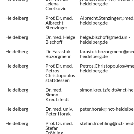
Jelena
heidelberg.de
Cvetkovic
Heidelberg
Prof. Dr. med.
Albrecht.Stenzinger@med.
Albrecht
heidelberg.de
Stenzinger
Heidelberg
Dr. med. Helge
helge.bischoff@med.uni-
Bischoff
heidelberg.de
Heidelberg
Dr. Farastuk
farastuk.bozorgmehr@med
Bozorgmehr
heidelberg.de
Heidelberg
Prof. Dr. med.
Petros.Christopoulos@me
Petros
heidelberg.de
Christopoulos
stattdessen
Heidelberg
Dr. med.
simon.kreutzfeldt@nct-he
Simon
Kreutzfeldt
Heidelberg
Dr. med. univ.
peter.horak@nct-heidelbe
Peter Horak
Heidelberg
Prof. Dr. med.
stefan.froehling@nct-heid
Stefan
Fröhling