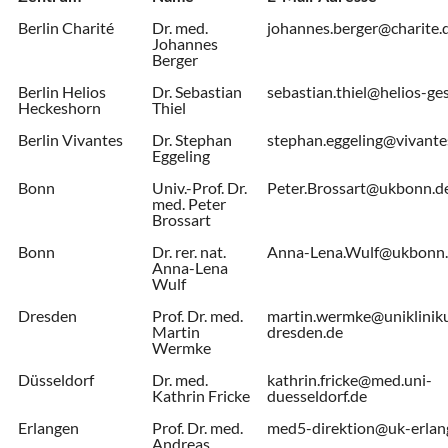
Berlin Charité
Dr. med.
johannes.berger@charite.
Johannes
Berger
Berlin Helios
Dr. Sebastian
sebastian.thiel@helios-ge
Heckeshorn
Thiel
Berlin Vivantes
Dr. Stephan
stephan.eggeling@vivante
Eggeling
Bonn
Univ.-Prof. Dr.
Peter.Brossart@ukbonn.d
med. Peter
Brossart
Bonn
Dr. rer. nat.
Anna-Lena.Wulf@ukbonn
Anna-Lena
Wulf
Dresden
Prof. Dr. med.
martin.wermke@uniklinik
Martin
dresden.de
Wermke
Düsseldorf
Dr. med.
kathrin.fricke@med.uni-
Kathrin Fricke
duesseldorf.de
Erlangen
Prof. Dr. med.
med5-direktion@uk-erlan
Andreas