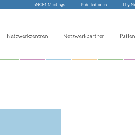
nNGM-Meetings
Publikationen
DigiN
Netzwerkzentren
Netzwerkpartner
Patie