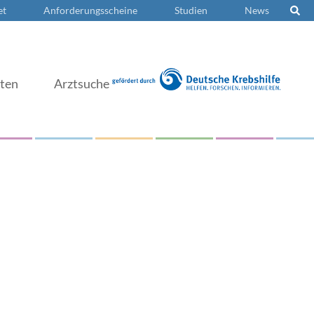
et
Anforderungsscheine
Studien
News
nten
Arztsuche