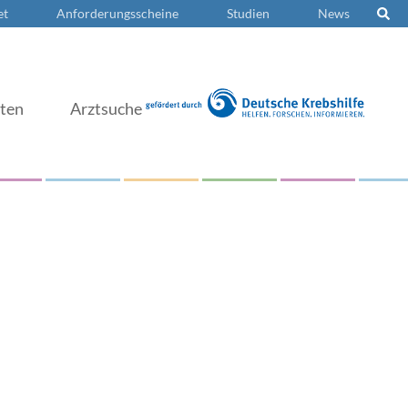
et
Anforderungsscheine
Studien
News
nten
Arztsuche