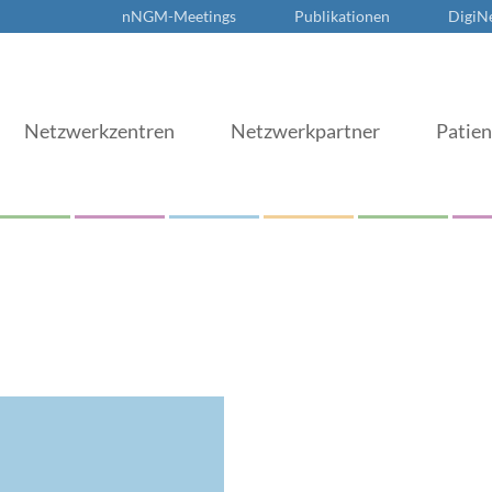
nNGM-Meetings
Publikationen
DigiN
Netzwerkzentren
Netzwerkpartner
Patie