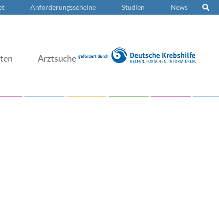
et
Anforderungsscheine
Studien
News
nten
Arztsuche