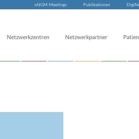
nNGM-Meetings
Publikationen
DigiN
Netzwerkzentren
Netzwerkpartner
Patie