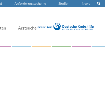
et
Anforderungsscheine
Studien
News
nten
Arztsuche