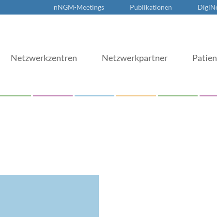
nNGM-Meetings
Publikationen
DigiN
Netzwerkzentren
Netzwerkpartner
Patie