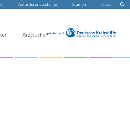
et
Anforderungsscheine
Studien
News
nten
Arztsuche