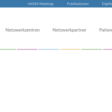
nNGM-Meetings
Publikationen
DigiN
Netzwerkzentren
Netzwerkpartner
Patie