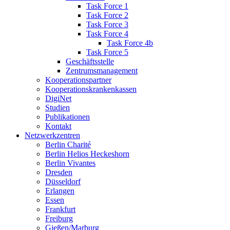
Task Force 1
Task Force 2
Task Force 3
Task Force 4
Task Force 4b
Task Force 5
Geschäftsstelle
Zentrumsmanagement
Kooperationspartner
Kooperationskrankenkassen
DigiNet
Studien
Publikationen
Kontakt
Netzwerkzentren
Berlin Charité
Berlin Helios Heckeshorn
Berlin Vivantes
Dresden
Düsseldorf
Erlangen
Essen
Frankfurt
Freiburg
Gießen/Marburg