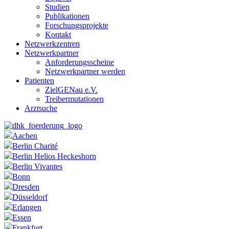
Studien
Publikationen
Forschungsprojekte
Kontakt
Netzwerkzentren
Netzwerkpartner
Anforderungsscheine
Netzwerkpartner werden
Patienten
ZielGENau e.V.
Treibermutationen
Arztsuche
Aachen
Berlin Charité
Berlin Helios Heckeshorn
Berlin Vivantes
Bonn
Dresden
Düsseldorf
Erlangen
Essen
Frankfurt