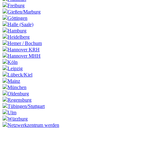
Freiburg
Gießen/Marburg
Göttingen
Halle (Saale)
Hamburg
Heidelberg
Hemer / Bochum
Hannover KRH
Hannover MHH
Köln
Leipzig
Lübeck/Kiel
Mainz
München
Oldenburg
Regensburg
Tübingen/Stuttgart
Ulm
Würzburg
Netzwerkzentrum werden