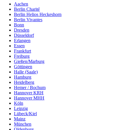
Aachen
Berlin Charité
Berlin Helios Heckeshorn
Berlin Vivantes
Bonn
Dresden
Düsseldorf
Erlangen
Essen
Frankfurt
Freiburg
Gießen/Marburg
Göttingen
Halle (Saale)
Hamburg
Heidelberg
Hemer / Bochum
Hannover KRH
Hannover MHH
Köln
Leipzig
Lübeck/Kiel
Mainz
München
Oldenburg