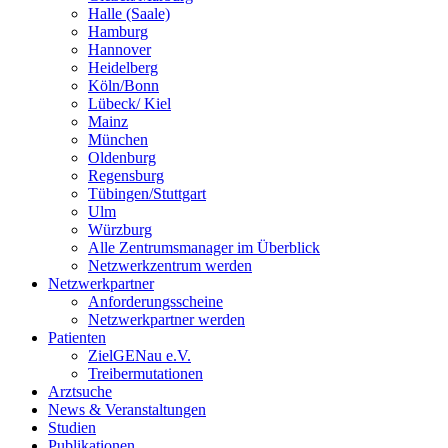
Halle (Saale)
Hamburg
Hannover
Heidelberg
Köln/Bonn
Lübeck/ Kiel
Mainz
München
Oldenburg
Regensburg
Tübingen/Stuttgart
Ulm
Würzburg
Alle Zentrumsmanager im Überblick
Netzwerkzentrum werden
Netzwerkpartner
Anforderungsscheine
Netzwerkpartner werden
Patienten
ZielGENau e.V.
Treibermutationen
Arztsuche
News & Veranstaltungen
Studien
Publikationen