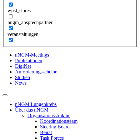
wpsl_stores
nngm_ansprechpartner
veranstaltungen
nNGM-Meetings
Publikationen
DigiNet
Anforderungsscheine
Studien
News
nNGM Lungenkrebs
Über das nNGM
Organisationsstruktur
Koordinationsteam
Steering Board
Beirat
Task Forces