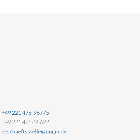
+49 221 478-96775
+49 221 478-98622
geschaeftsstelle@nngm.de