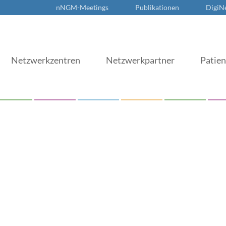
nNGM-Meetings
Publikationen
DigiN
Netzwerkzentren
Netzwerkpartner
Patie