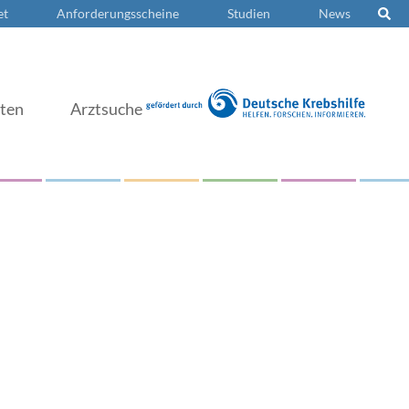
et
Anforderungsscheine
Studien
News
nten
Arztsuche