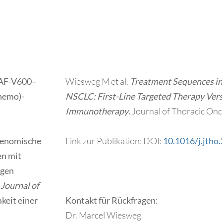
RAF-V600–
Wiesweg M et al.
Treatment Sequences 
Chemo)-
NSCLC: First-Line Targeted Therapy Vers
Immunotherapy
.
Journal of Thoracic Onc
 Genomische
Link zur Publikation: DOI:
10.1016/j.jtho
en mit
igen
m
Journal of
keit einer
Kontakt für Rückfragen:
Dr. Marcel Wiesweg