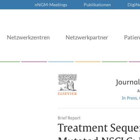
nNGM-Meetings
Publikationen
DigiN
Netzwerkzentren
Netzwerkpartner
Patie