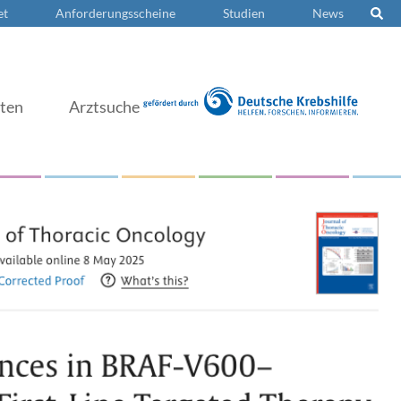
et
Anforderungsscheine
Studien
News
nten
Arztsuche