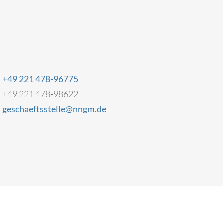
+49 221 478-96775
+49 221 478-98622
geschaeftsstelle@nngm.de