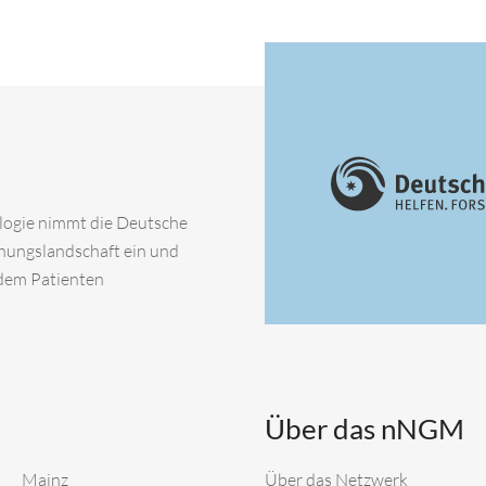
ologie nimmt die Deutsche
chungslandschaft ein und
 dem Patienten
Über das nNGM
Mainz
Über das Netzwerk