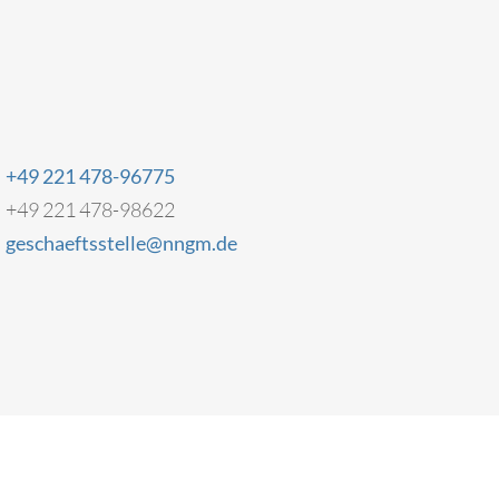
+49 221 478-96775
+49 221 478-98622
geschaeftsstelle@nngm.de