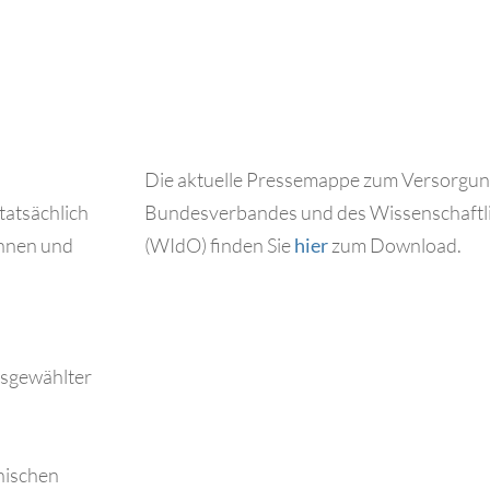
Die aktuelle Pressemappe zum Versorgu
tatsächlich
Bundesverbandes und des Wissenschaftli
innen und
(WIdO) finden Sie
hier
zum Download.
s
usgewählter
nischen