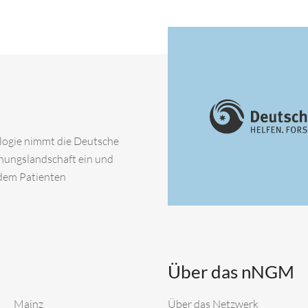
ologie nimmt die Deutsche
chungslandschaft ein und
 dem Patienten
Über das nNGM
Mainz
Über das Netzwerk