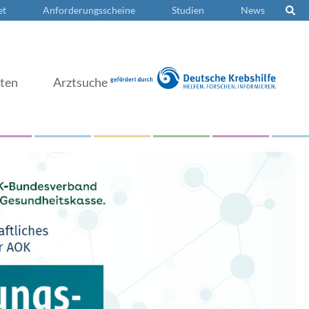
et
Anforderungsscheine
Studien
News
nten
Arztsuche