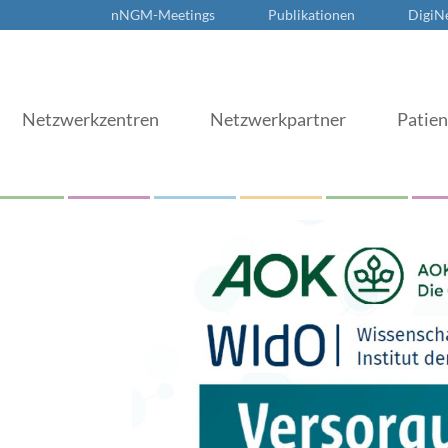
nNGM-Meetings
Publikationen
DigiN
Netzwerkzentren
Netzwerkpartner
Patie