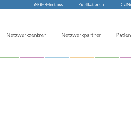
nNGM-Meetings
Publikationen
DigiN
Netzwerkzentren
Netzwerkpartner
Patie