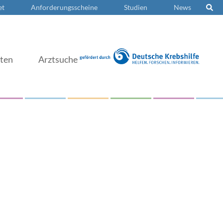
et
Anforderungsscheine
Studien
News
nten
Arztsuche