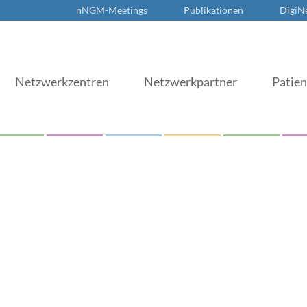
nNGM-Meetings
Publikationen
DigiN
Netzwerkzentren
Netzwerkpartner
Patie