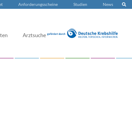
et
Anforderungsscheine
Studien
News
nten
Arztsuche