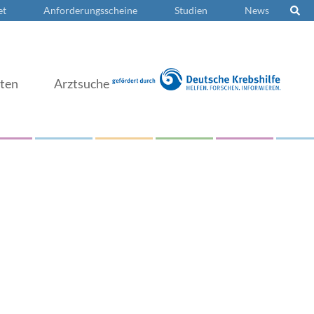
et
Anforderungsscheine
Studien
News
nten
Arztsuche