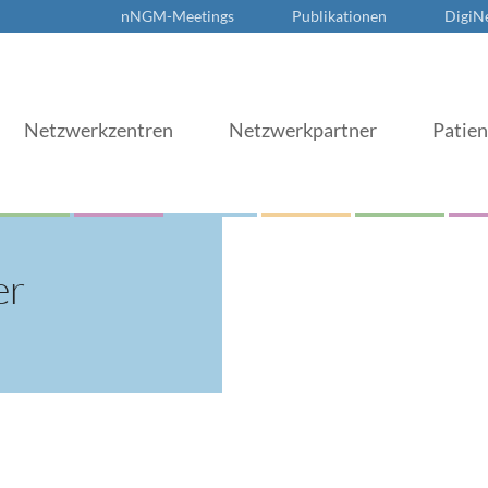
nNGM-Meetings
Publikationen
DigiN
Netzwerkzentren
Netzwerkpartner
Patie
er