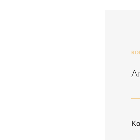
RO
A
Ko