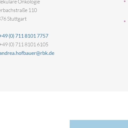
ekulare Onkologie
rbachstraße 110
76 Stuttgart
+49 (0) 711 8101 7757
+49 (0) 711 8101 6105
andrea.hofbauer@rbk.de