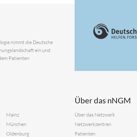
ologie nimmt die Deutsche
chungslandschaft ein und
 dem Patienten
Über das nNGM
Mainz
Über das Netzwerk
München
Netzwerkzentren
Oldenburg
Patienten