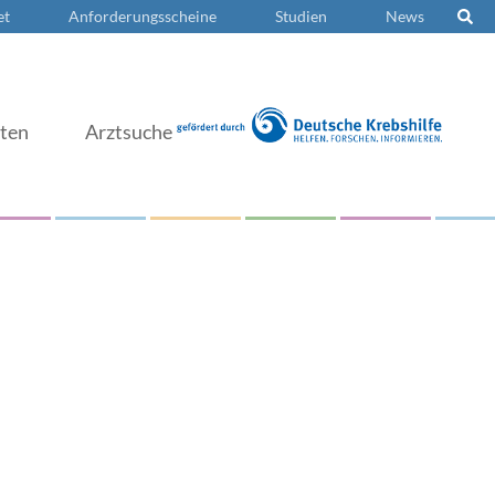
et
Anforderungsscheine
Studien
News
nten
Arztsuche