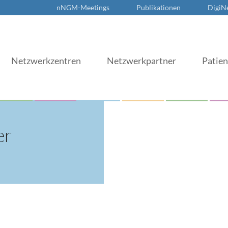
nNGM-Meetings
Publikationen
DigiN
Netzwerkzentren
Netzwerkpartner
Patie
er