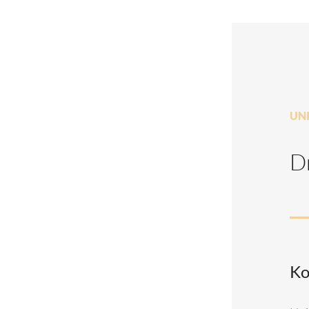
UN
Dr
Ko