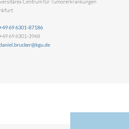
versitäres Centrum für Tumorerkrankungen
nkfurt
+49 69 6301-87186
+49 69 6301-3968
daniel.brucker@kgu.de