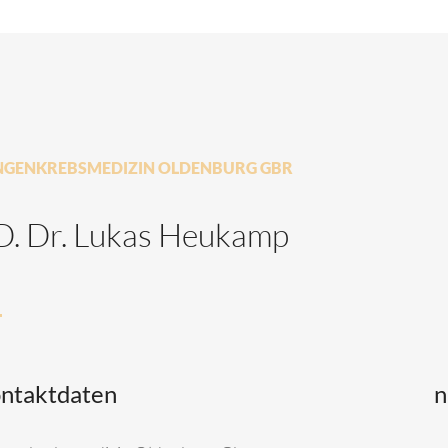
NGENKREBSMEDIZIN OLDENBURG GBR
D. Dr. Lukas Heukamp
ntaktdaten
n