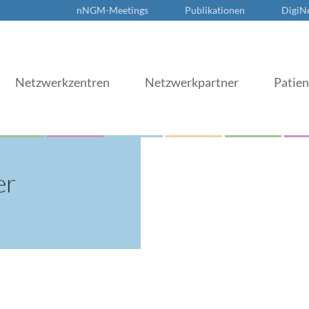
nNGM-Meetings
Publikationen
DigiN
Netzwerkzentren
Netzwerkpartner
Patie
er