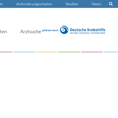
et
Anforderungsscheine
Studien
News
nten
Arztsuche