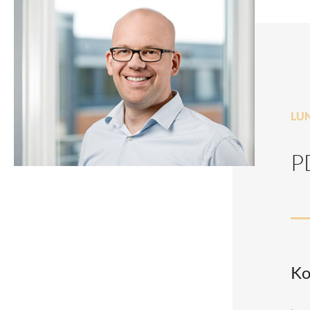
LU
P
Ko