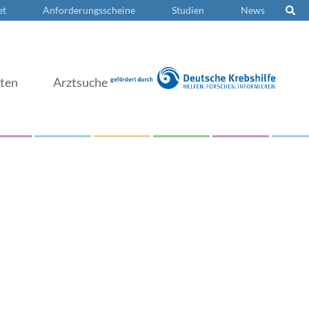
et
Anforderungsscheine
Studien
News
nten
Arztsuche