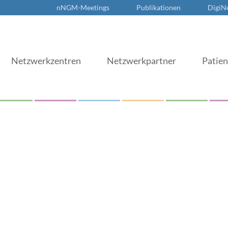
nNGM-Meetings
Publikationen
DigiN
Netzwerkzentren
Netzwerkpartner
Patie