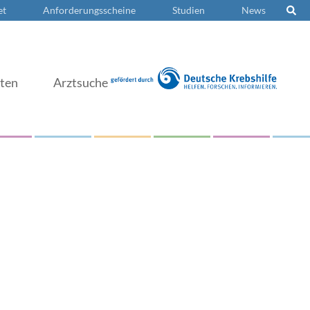
et
Anforderungsscheine
Studien
News
nten
Arztsuche