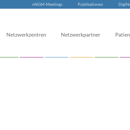
nNGM-Meetings
Publikationen
DigiN
Netzwerkzentren
Netzwerkpartner
Patie