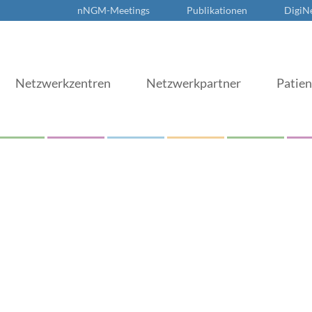
nNGM-Meetings
Publikationen
DigiN
Netzwerkzentren
Netzwerkpartner
Patie