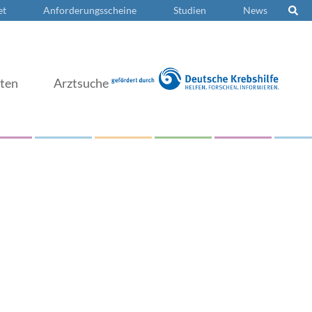
et
Anforderungsscheine
Studien
News
nten
Arztsuche