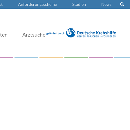
et
Anforderungsscheine
Studien
News
nten
Arztsuche