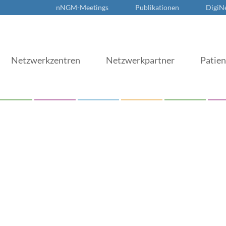
nNGM-Meetings
Publikationen
DigiN
Netzwerkzentren
Netzwerkpartner
Patie