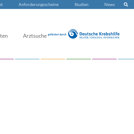
et
Anforderungsscheine
Studien
News
nten
Arztsuche