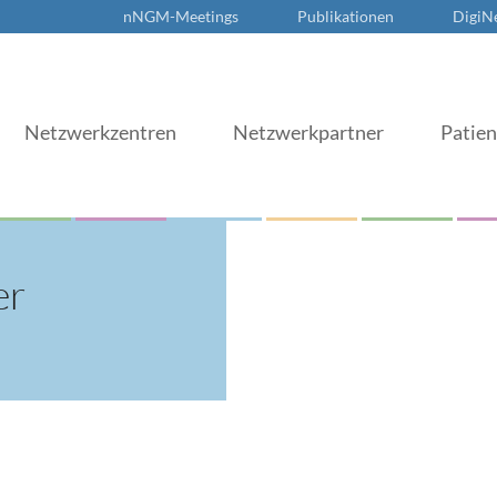
nNGM-Meetings
Publikationen
DigiN
Netzwerkzentren
Netzwerkpartner
Patie
er