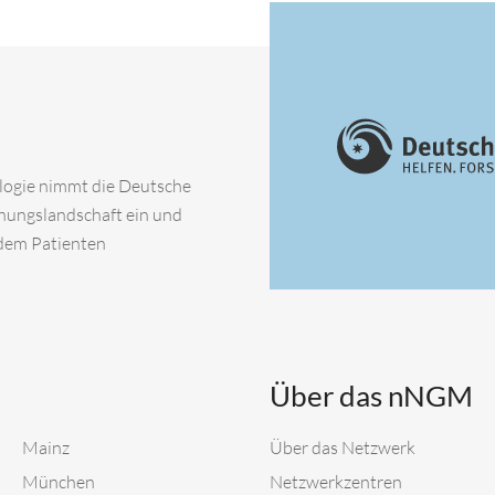
ologie nimmt die Deutsche
chungslandschaft ein und
 dem Patienten
Über das nNGM
Mainz
Über das Netzwerk
München
Netzwerkzentren