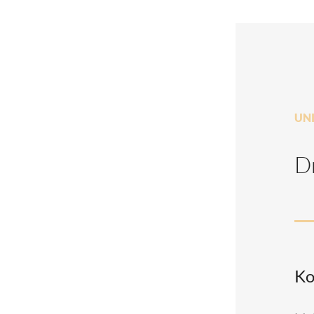
UN
Dr
Ko