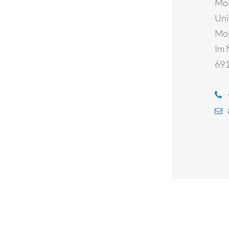
Mol
Uni
Mol
Im 
691